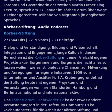
Ratna Omidvar, Präsidentin der Maytree Foundation in
Toronto und Gastrednerin der zweiten Martin Luther King
Lecture, sprach am 17. Januar im KörberForum über Wege
zu einer gerechten Teilhabe von Migranten (in englischer
Sprache).
Körber-Stiftung: Audio Podcasts
Körber-Stiftung
277644 Hits
|
2219 Votes
|
233 Beiträge
Dialog und Verständigung, Bildung und Wissenschaft,
Integration und Engagement, Junge Kultur: In diesen
Bereichen ist die
Körber-Stiftung
mit einer Vielzahl eigener
Projekte aktiv. Bürgerinnen und Bürgern, die nicht alles so
lassen wollen, wie es ist, bietet sie Chancen zur Mitwirkung
und Anregungen für eigene Initiativen. 1959 vom
Unternehmer und Anstifter Kurt A. Kröber gegründet, ist
die Stiftung heute mit eigenen Projekten und
Veranstaltungen von ihren Standorten Hamburg und
Berlin aus national und international aktiv.
Das
KörberForum – Kehrwieder 12
ist der etwas andere
Veranstaltungsort in der HafenCity Hamburg: Es ist
»Schaufenster« für die Arbeit der Körber-Stiftung und