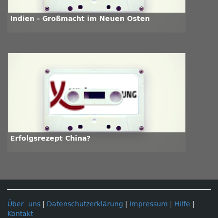
Indien - Großmacht im Neuen Osten
Erfolgsrezept China?
Über uns
|
Datenschutzerklärung
|
Impressum
|
Hilfe
|
Kontakt