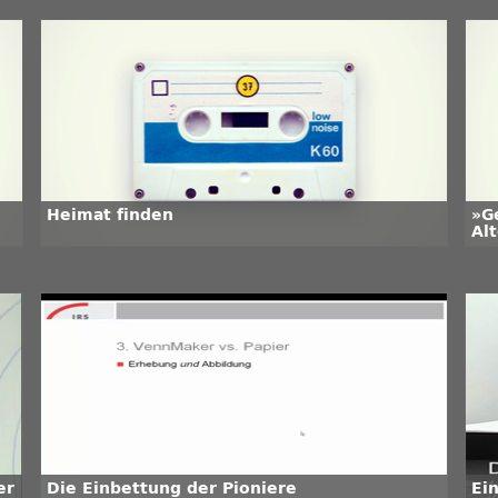
Heimat finden
»G
Al
er
Die Einbettung der Pioniere
Ei