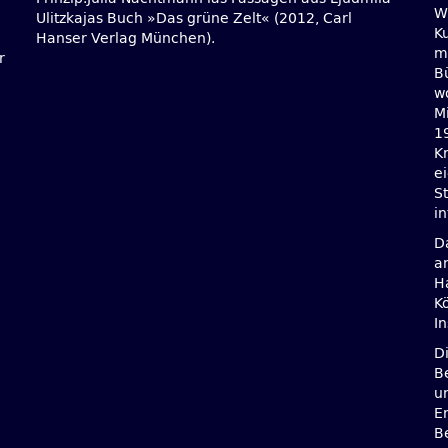
W
Ku
Hanser Verlag München).
mi
r
B
wo
M
1
Kr
e
S
in
D
a
H
K
I
D
B
u
E
B