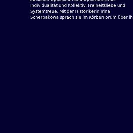
Individualität und Kollektiv, Freiheitsliebe und
Ulitzkajas Buch »Das grüne Zelt« (2012, Carl
Systemtreue. Mit der Historikerin Irina
Scherbakowa sprach sie im KörberForum über ih