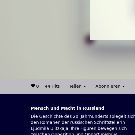
0
44 Hits
Teilen
Abonnieren
Mensch und Macht in Russland
Die Geschichte des 20. Jahrhunderts spiegelt sich
Engagement, über Handlungsspielräume 
den Romanen der russischen Schriftstellerin
Einzelnen in der Diktatur, Sowjetnostalgie im
Ljudmila Ulitzkaja. Ihre Figuren bewegen sich
heutigen Russland und über Menschlichkeit als
zwischen Opposition und Opportunismus,
Prinzip.Julia Nachtmann las Passagen aus Ljudmila