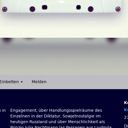
Einbetten
Melden
K
K
 in
des
2
D