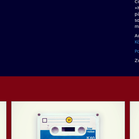
Co
»
p
s
m
A
K
P
Z