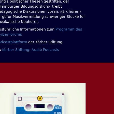
ntra politischer Thesen gestritten, der
Hamburger Bildungsdiskurs« treibt
ädagogische Diskussionen voran, »2 x hören«
orgt für Musikvermittlung schwieriger Stücke für
usikalische Neuhörer.
usführliche Informationen zum
Programm des
örberForums
odcastplattform
der Körber-Stiftung
u
Körber-Stiftung: Audio Podcasts