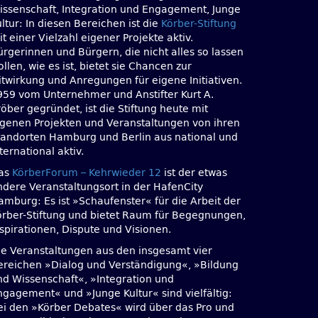
issenschaft, Integration und Engagement, Junge
ltur: In diesen Bereichen ist die
Körber-Stiftung
t einer Vielzahl eigener Projekte aktiv.
ürgerinnen und Bürgern, die nicht alles so lassen
llen, wie es ist, bietet sie Chancen zur
itwirkung und Anregungen für eigene Initiativen.
959 vom Unternehmer und Anstifter Kurt A.
öber gegründet, ist die Stiftung heute mit
igenen Projekten und Veranstaltungen von ihren
tandorten Hamburg und Berlin aus national und
ternational aktiv.
as
KörberForum – Kehrwieder 12
ist der etwas
ndere Veranstaltungsort in der HafenCity
amburg: Es ist »Schaufenster« für die Arbeit der
örber-Stiftung und bietet Raum für Begegnungen,
nspirationen, Dispute und Visionen.
ie Veranstaltungen aus den insgesamt vier
ereichen »Dialog und Verständigung«, »Bildung
nd Wissenschaft«, »Integration und
ngagement« und »Junge Kultur« sind vielfältig:
ei den »Körber Debates« wird über das Pro und