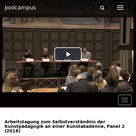
podcampus
Toggle
Toggle
navigation
navigat
Play
Video
Togg
navig
Arbeitstagung zum Selbstverständnis der
Kunstpädagogik an einer Kunstakademie, Panel 2
(2018)