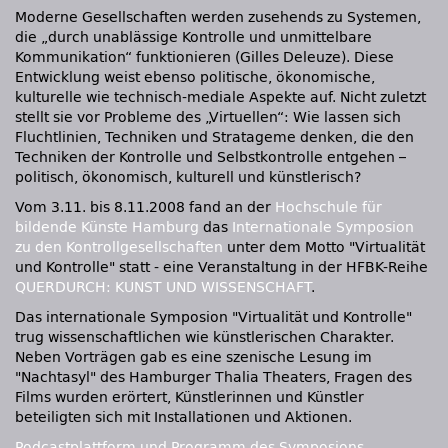
Moderne Gesellschaften werden zusehends zu Systemen,
die „durch unablässige Kontrolle und unmittelbare
Kommunikation“ funktionieren (Gilles Deleuze). Diese
Entwicklung weist ebenso politische, ökonomische,
kulturelle wie technisch-mediale Aspekte auf. Nicht zuletzt
stellt sie vor Probleme des „Virtuellen“: Wie lassen sich
Fluchtlinien, Techniken und Stratageme denken, die den
Techniken der Kontrolle und Selbstkontrolle entgehen –
politisch, ökonomisch, kulturell und künstlerisch?
Vom 3.11. bis 8.11.2008 fand an der
Hochschule für
bildende Künste Hamburg
das
Internationale Symposion
zu den Kontrollgesellschaften
unter dem Motto "Virtualität
und Kontrolle" statt - eine Veranstaltung in der
HFBK
-Reihe
QUERDURCH
:
KUNST UND WISSENSCHAFT
.
Das internationale Symposion "Virtualität und Kontrolle"
trug wissenschaftlichen wie künstlerischen Charakter.
Neben Vorträgen gab es eine szenische Lesung im
"Nachtasyl" des Hamburger Thalia Theaters, Fragen des
Films wurden erörtert, Künstlerinnen und Künstler
beteiligten sich mit Installationen und Aktionen.
Podcastplattform und Programm des Symposions