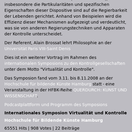
insbesondere die Partikularitäten und spezifischen
Eigenschaften dieser Dispositive sind auf die Regierbarkeit
der Lebenden gerichtet. Anhand von Beispielen wird die
Effizienz dieser Mechanismen aufgezeigt und verdeutlicht,
was sie von anderen Regierungstechniken und Apparaten
der Kontrolle unterscheidet.
Der Referent, Alain Brossat lehrt Philosophie an der
Universität Paris
VIII
-Saint Denis
Dies ist ein weiterer Vortrag im Rahmen des
internationalen Symposions zu den Kontrollgesellschaften
unter dem Motto "Virtualität und Kontrolle".
Das Symposion fand vom 3.11. bis 8.11.2008 an der
Hochschule für bildende Künste Hamburg
statt - eine
Veranstaltung in der
HFBK
-Reihe
QUERDURCH
:
KUNST UND
WISSENSCHAFT
.
Podcastplattform und Programm des Symposions
Internationales Symposion Virtualität und Kontrolle
Hochschule für Bildende Künste Hamburg
65551 Hits
|
908 Votes
|
22 Beiträge