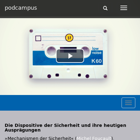
podcampus
Toggle
Toggle
navigation
navigat
Play
Video
Togg
navig
Die Dispositive der Sicherheit und ihre heutigen
Ausprägungen
»Mechanismen der Sicherheit« (
Michel Foucault
),