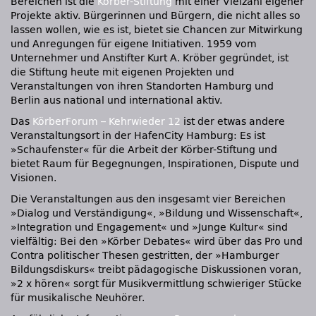
Bereichen ist die
Körber-Stiftung
mit einer Vielzahl eigener
Projekte aktiv. Bürgerinnen und Bürgern, die nicht alles so
lassen wollen, wie es ist, bietet sie Chancen zur Mitwirkung
und Anregungen für eigene Initiativen. 1959 vom
Unternehmer und Anstifter Kurt A. Kröber gegründet, ist
die Stiftung heute mit eigenen Projekten und
Veranstaltungen von ihren Standorten Hamburg und
Berlin aus national und international aktiv.
Das
KörberForum – Kehrwieder 12
ist der etwas andere
Veranstaltungsort in der HafenCity Hamburg: Es ist
»Schaufenster« für die Arbeit der Körber-Stiftung und
bietet Raum für Begegnungen, Inspirationen, Dispute und
Visionen.
Die Veranstaltungen aus den insgesamt vier Bereichen
»Dialog und Verständigung«, »Bildung und Wissenschaft«,
»Integration und Engagement« und »Junge Kultur« sind
vielfältig: Bei den »Körber Debates« wird über das Pro und
Contra politischer Thesen gestritten, der »Hamburger
Bildungsdiskurs« treibt pädagogische Diskussionen voran,
»2 x hören« sorgt für Musikvermittlung schwieriger Stücke
für musikalische Neuhörer.