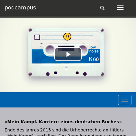
podcampus
Toggle
Toggle
navigation
navigat
Play
Video
Togg
navig
»Mein Kampf. Karriere eines deutschen Buches«
Ende des Jahres 2015 sind die Urheberrechte an Hitlers