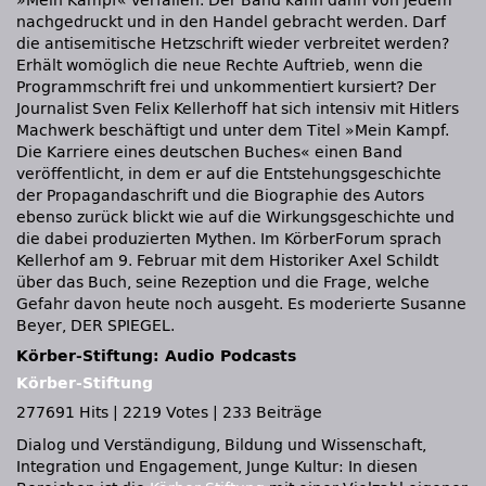
»Mein Kampf« verfallen. Der Band kann dann von jedem
nachgedruckt und in den Handel gebracht werden. Darf
die antisemitische Hetzschrift wieder verbreitet werden?
Erhält womöglich die neue Rechte Auftrieb, wenn die
Programmschrift frei und unkommentiert kursiert? Der
Journalist Sven Felix Kellerhoff hat sich intensiv mit Hitlers
Machwerk beschäftigt und unter dem Titel »Mein Kampf.
Die Karriere eines deutschen Buches« einen Band
veröffentlicht, in dem er auf die Entstehungsgeschichte
der Propagandaschrift und die Biographie des Autors
ebenso zurück blickt wie auf die Wirkungsgeschichte und
die dabei produzierten Mythen. Im KörberForum sprach
Kellerhof am 9. Februar mit dem Historiker Axel Schildt
über das Buch, seine Rezeption und die Frage, welche
Gefahr davon heute noch ausgeht. Es moderierte Susanne
Beyer, DER SPIEGEL.
Körber-Stiftung: Audio Podcasts
Körber-Stiftung
277691 Hits
|
2219 Votes
|
233 Beiträge
Dialog und Verständigung, Bildung und Wissenschaft,
Integration und Engagement, Junge Kultur: In diesen