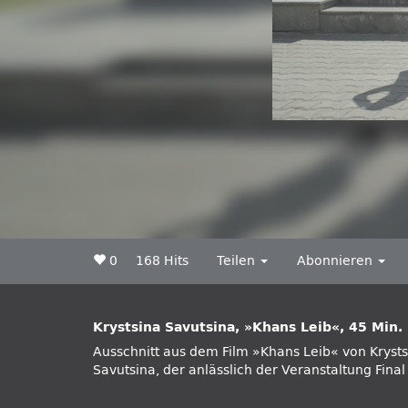
0
168 Hits
Teilen
Abonnieren
Krystsina Savutsina, »Khans Leib«, 45 Min.
Ausschnitt aus dem Film »Khans Leib« von Krysts
Cut während der Absolventenausstellung im J
Savutsina, der anlässlich der Veranstaltung Final