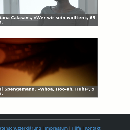
tiana Calasans, »Wer wir sein wollten«, 65
n.
ul Spengemann, »Whoa, Hoo-ah, Huh!«, 9
n.
atenschutzerklärung
|
Impressum
|
Hilfe
|
Kontakt