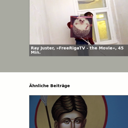
Ray Juster, »FreeRigaTV - the Movie«, 45
Min.
Ähnliche Beiträge