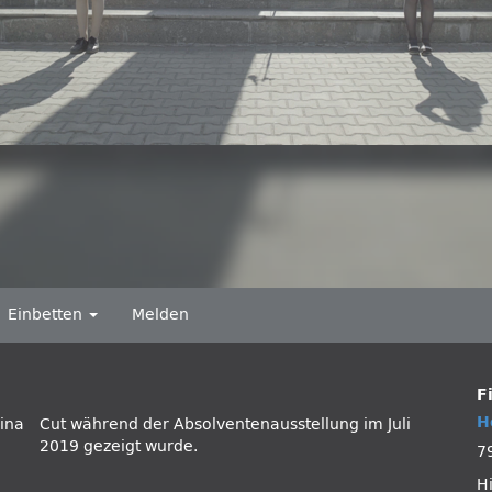
Einbetten
Melden
F
H
ina
uli
2019 gezeigt wurde.
7
H