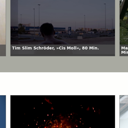
Tim Slim Schröder, »Cis Moll«, 80 Min.
Ma
Mi