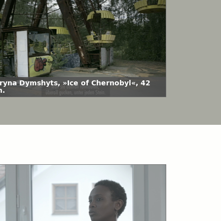
ryna Dymshyts, »Ice of Chernobyl«, 42
n.