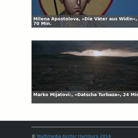
Milena Apostolova, »Die Väter aus Widin«,
70 Min.
Marko Mijatović, »Datscha Turbaza«, 24 Mi
©
Multimedia Kontor Hamburg 2014