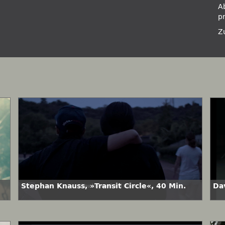
A
p
Z
Stephan Knauss, »Transit Circle«, 40 Min.
Da