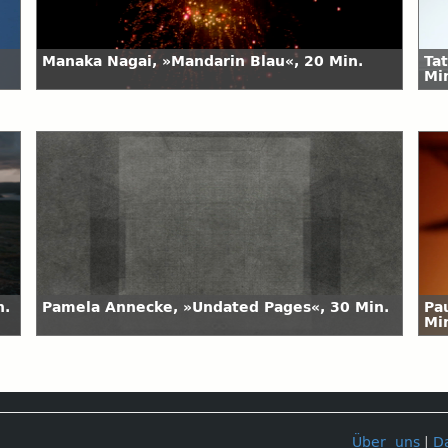
Manaka Nagai, »Mandarin Blau«, 20 Min.
Ta
Mi
n.
Pamela Annecke, »Undated Pages«, 30 Min.
Pa
Mi
Über uns
|
D