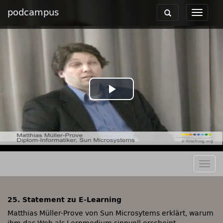
podcampus
Toggle
Toggle
navigation
navigat
Play
Video
Togg
navig
25. Statement zu E-Learning
Matthias Müller-Prove von Sun Microsytems erklärt, warum