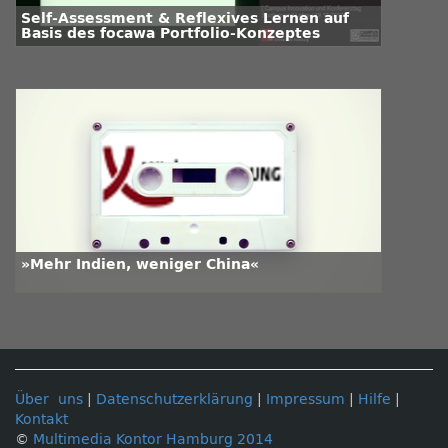
Self-Assessment & Reflexives Lernen auf
Basis des focawa Portfolio-Konzeptes
»Mehr Indien, weniger China«
Über uns
|
Datenschutzerklärung
|
Impressum
|
Hilfe
|
Kontakt
©
Multimedia Kontor Hamburg 2014