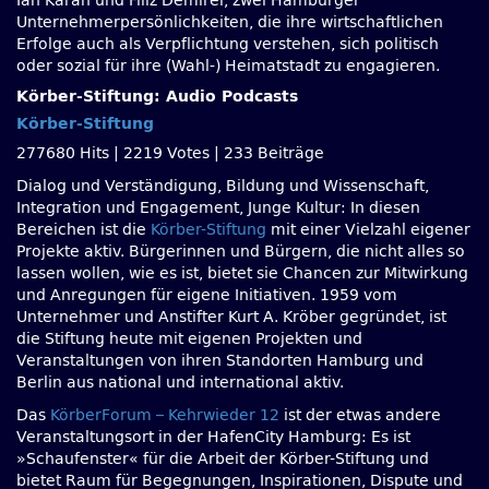
Ian Karan und Filiz Demirel, zwei Hamburger
Unternehmerpersönlichkeiten, die ihre wirtschaftlichen
Erfolge auch als Verpflichtung verstehen, sich politisch
oder sozial für ihre (Wahl-) Heimatstadt zu engagieren.
Körber-Stiftung: Audio Podcasts
Körber-Stiftung
277680 Hits
|
2219 Votes
|
233 Beiträge
Dialog und Verständigung, Bildung und Wissenschaft,
Integration und Engagement, Junge Kultur: In diesen
Bereichen ist die
Körber-Stiftung
mit einer Vielzahl eigener
Projekte aktiv. Bürgerinnen und Bürgern, die nicht alles so
lassen wollen, wie es ist, bietet sie Chancen zur Mitwirkung
und Anregungen für eigene Initiativen. 1959 vom
Unternehmer und Anstifter Kurt A. Kröber gegründet, ist
die Stiftung heute mit eigenen Projekten und
Veranstaltungen von ihren Standorten Hamburg und
Berlin aus national und international aktiv.
Das
KörberForum – Kehrwieder 12
ist der etwas andere
Veranstaltungsort in der HafenCity Hamburg: Es ist
»Schaufenster« für die Arbeit der Körber-Stiftung und
bietet Raum für Begegnungen, Inspirationen, Dispute und