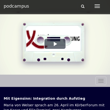
podcampus
Toggle
Toggle
navigation
navigat
Play
Video
Togg
navig
Mit Eigensinn: Integration durch Aufstieg
Maria von Welser sprach am 26. April im KörberForum mit