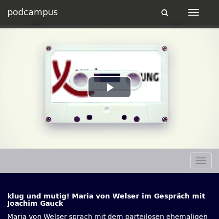
podcampus
Toggle
Toggle
navigation
navigat
Play
Video
Togg
navig
klug und mutig! Maria von Welser im Gespräch mit
Joachim Gauck
Maria von Welser sprach mit dem parteilosen ehemaligen