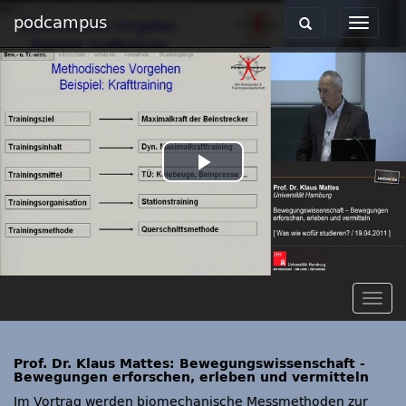
podcampus
Toggle
Toggle
navigation
navigat
Play
Video
Togg
navig
Prof. Dr. Klaus Mattes: Bewegungswissenschaft -
Bewegungen erforschen, erleben und vermitteln
Im Vortrag werden biomechanische Messmethoden zur