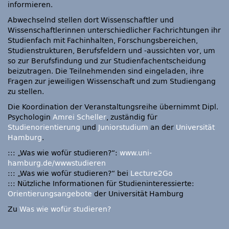
informieren.
Abwechselnd stellen dort Wissenschaftler und
Wissenschaftlerinnen unterschiedlicher Fachrichtungen ihr
Studienfach mit Fachinhalten, Forschungsbereichen,
Studienstrukturen, Berufsfeldern und -aussichten vor, um
so zur Berufsfindung und zur Studienfachentscheidung
beizutragen. Die Teilnehmenden sind eingeladen, ihre
Fragen zur jeweiligen Wissenschaft und zum Studiengang
zu stellen.
Die Koordination der Veranstaltungsreihe übernimmt Dipl.
Psychologin
Amrei Scheller
, zuständig für
Studienorientierung
und
Juniorstudium
an der
Universität
Hamburg
.
::: „Was wie wofür studieren?“:
www.uni-
hamburg.de/wwwstudieren
::: „Was wie wofür studieren?“ bei
Lecture2Go
::: Nützliche Informationen für Studieninteressierte:
Orientierungsangebote
der Universität Hamburg
Zu
Was wie wofür studieren?