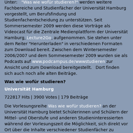
Unter:
"Was wie wofür studieren?"
werden weitere
Fachbereiche und Studienfächer der Universität Hamburg
vorgestellt, um Berufsfindung und
Studienfachentscheidung zu unterstützen. Seit
Sommersemester 2009 werden diese Vorträge als
Videocast für die Zentrale Medienplattform der Universität
Hamburg,
Lecture2Go
, aufgenommen. Sie stehen unter
dem Reiter "Herunterladen" in verschiedenen Formaten
zum Download bereit. Zwischen dem Wintersemester
2006/2007 und dem Sommesemester 2009 wurden sie als
Podcasts auf
www.podcampus.de/wwwstudieren
zur
Ansicht und zum Download bereitgestellt. Dort finden
sich auch noch alle alten Beiträge.
Was wie wofür studieren?
Universität Hamburg
722817 Hits
|
3900 Votes
|
179 Beiträge
Die Vorlesungsreihe
Was wie wofür studieren?
an der
Universität Hamburg bietet Schülerinnen und Schülern der
Mittel- und Oberstufe und anderen Studieninteressierten
während der Vorlesungszeit die Möglichkeit, sich direkt vor
Ort über die Inhalte verschiedener Studienfächer zu