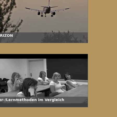
RIZON
hr-/Lernmethoden im Vergleich