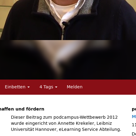
Einbetten
4 Tags
Melden
haffen und fördern
p
M
Dieser Beitrag zum podcampus-Wettbewerb 2012
wurde eingericht von Annette Krekeler, Leibniz
1
Universität Hannover, eLearning Service Abteilung.
D