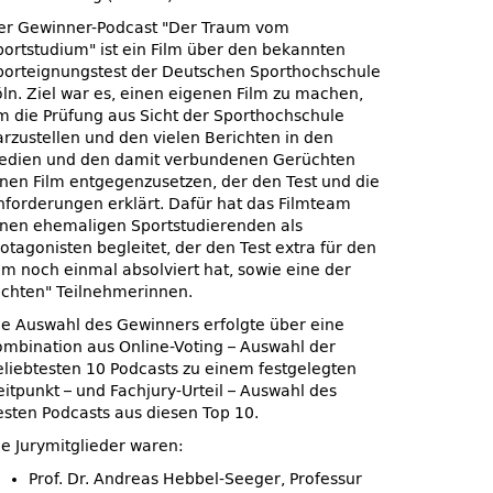
er Gewinner-Podcast
Der Traum vom
portstudium
ist ein Film über den bekannten
porteignungstest der Deutschen Sporthochschule
öln. Ziel war es, einen eigenen Film zu machen,
m die Prüfung aus Sicht der Sporthochschule
arzustellen und den vielen Berichten in den
edien und den damit verbundenen Gerüchten
inen Film entgegenzusetzen, der den Test und die
nforderungen erklärt. Dafür hat das Filmteam
inen ehemaligen Sportstudierenden als
otagonisten begleitet, der den Test extra für den
ilm noch einmal absolviert hat, sowie eine der
echten
Teilnehmerinnen.
ie Auswahl des Gewinners erfolgte über eine
ombination aus Online-Voting – Auswahl der
eliebtesten 10 Podcasts zu einem festgelegten
eitpunkt – und Fachjury-Urteil – Auswahl des
esten Podcasts aus diesen Top 10.
ie Jurymitglieder waren:
Prof. Dr. Andreas Hebbel-Seeger, Professur