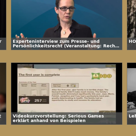
r
Experteninterview zum Presse- und
HO
Persönlichkeitsrecht (Veranstaltung: Recht
der digitalen Medien)
t
Videokurzvorstellung: Serious Games
Le
erklärt anhand von Beispielen