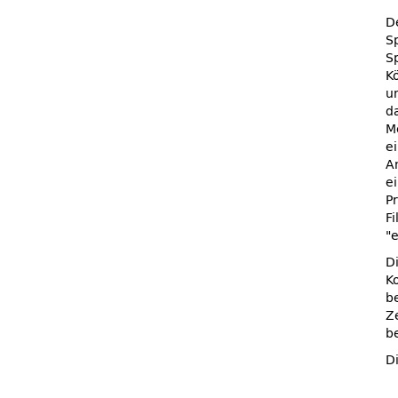
D
S
S
K
u
d
M
e
A
e
Pr
F
D
K
b
Z
b
D