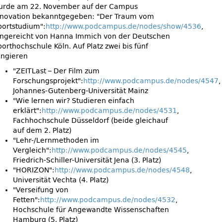
urde am 22. November auf der Campus
nnovation bekanntgegeben:
Der Traum vom
portstudium
:
http://www.podcampus.de/nodes/show/4536
,
ingereicht von Hanna Immich von der Deutschen
orthochschule Köln. Auf Platz zwei bis fünf
angieren
ZEITLast – Der Film zum
Forschungsprojekt
:
http://www.podcampus.de/nodes/4547
,
Johannes-Gutenberg-Universität Mainz
Wie lernen wir? Studieren einfach
erklärt
:
http://www.podcampus.de/nodes/4531
,
Fachhochschule Düsseldorf (beide gleichauf
auf dem 2. Platz)
Lehr-/Lernmethoden im
Vergleich
:
http://www.podcampus.de/nodes/4545
,
Friedrich-Schiller-Universität Jena (3. Platz)
HORIZON
:
http://www.podcampus.de/nodes/4548
,
Universität Vechta (4. Platz)
Verseifung von
Fetten
:
http://www.podcampus.de/nodes/4532
,
Hochschule für Angewandte Wissenschaften
Hamburg (5. Platz)