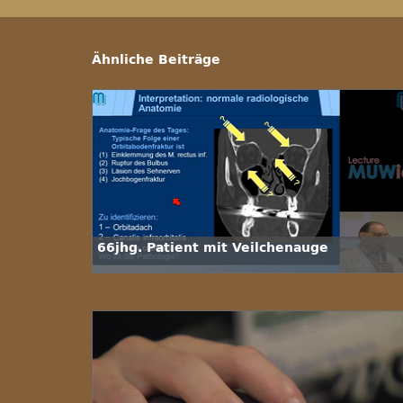
Ähnliche Beiträge
66jhg. Patient mit Veilchenauge