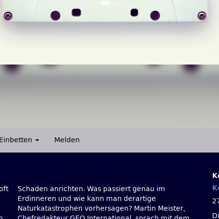
Einbetten
Melden
K
K
oft
im
2
n
,
D
n,
em