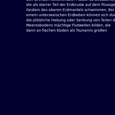
die als starrer Teil der Erdkruste auf dem flüssig
Geophysiker Torsten Dahm vom GFZ Helmholt
Gestein des oberen Erdmantels schwimmen. Bei
Zentrum Potsdam über seismologische
einem unterseeischen Erdbeben können sich du
Frühwarnsysteme, vom Menschen gemachte Be
die plötzliche Hebung oder Senkung von Teilen 
und darüber, welche Regionen in Zukun
Meeresbodens mächtige Flutwellen bilden, die
dann an flachen Küsten als Tsunamis großen