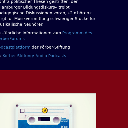
ntra politischer Thesen gestritten, der
Hamburger Bildungsdiskurs« treibt
ädagogische Diskussionen voran, »2 x hören«
orgt für Musikvermittlung schwieriger Stücke für
usikalische Neuhörer.
usführliche Informationen zum
Programm des
örberForums
odcastplattform
der Körber-Stiftung
u
Körber-Stiftung: Audio Podcasts