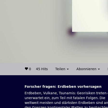
0
45 Hits
Teilen
Abonnieren
Forscher fragen: Erdbeben vorhersagen
Erdbeben, Vulkane, Tsunamis: Georisiken treten 
Schaden anrichten. Was passiert genau 
unerwartet ein, zum Teil mit fatalen Folgen. Die
Erdinneren und wie kann man derartige
weltweit meisten und stärksten Erdbeben sind a
Naturkatastrophen vorhersagen? Martin Meister
den Grenzen kontinentaler Platten zu beobachte
Chefredakteur GEO International, sprach mit d