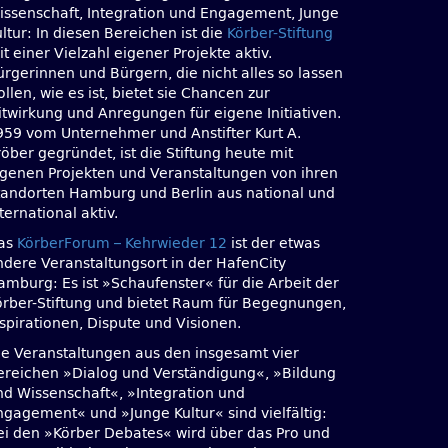
issenschaft, Integration und Engagement, Junge
ltur: In diesen Bereichen ist die
Körber-Stiftung
t einer Vielzahl eigener Projekte aktiv.
ürgerinnen und Bürgern, die nicht alles so lassen
llen, wie es ist, bietet sie Chancen zur
itwirkung und Anregungen für eigene Initiativen.
959 vom Unternehmer und Anstifter Kurt A.
öber gegründet, ist die Stiftung heute mit
igenen Projekten und Veranstaltungen von ihren
tandorten Hamburg und Berlin aus national und
ternational aktiv.
as
KörberForum – Kehrwieder 12
ist der etwas
ndere Veranstaltungsort in der HafenCity
amburg: Es ist »Schaufenster« für die Arbeit der
örber-Stiftung und bietet Raum für Begegnungen,
nspirationen, Dispute und Visionen.
ie Veranstaltungen aus den insgesamt vier
ereichen »Dialog und Verständigung«, »Bildung
nd Wissenschaft«, »Integration und
ngagement« und »Junge Kultur« sind vielfältig:
ei den »Körber Debates« wird über das Pro und