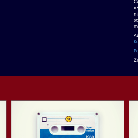
Co
»
p
s
m
A
K
P
Z