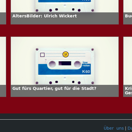
AltersBilder: Ulrich Wickert
Bu
Gut fürs Quartier, gut für die Stadt?
Kr
Ge
Über uns
|
D