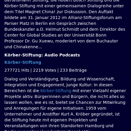
Bertelsmann Stiftung, die Robert Bosch Stiftung und die
Körber-Stiftung mit einer gemeinsamen Dialogreihe unter
dem Titel Magnet China! zur Diskussion. Den Auftakt
bildete am 31. Januar 2012 im Allianz-Stiftungsforum am
Pariser Platz in Berlin ein Gespräch zwischen
Bundeskanzler a.D. Helmut Schmidt und dem Direktor des
Center for Global Studies an der Universität Bonn
Professor Dr. Gu Xuewu, moderiert von dem Buchautor
und Chinakenne...
Körber-Stiftung: Audio Podcasts
Körber-Stiftung
277721 Hits
|
2219 Votes
|
233 Beiträge
Dialog und Verständigung, Bildung und Wissenschaft,
Integration und Engagement, Junge Kultur: In diesen
Bereichen ist die
Körber-Stiftung
mit einer Vielzahl eigener
Projekte aktiv. Bürgerinnen und Bürgern, die nicht alles so
lassen wollen, wie es ist, bietet sie Chancen zur Mitwirkung
und Anregungen für eigene Initiativen. 1959 vom
Unternehmer und Anstifter Kurt A. Kröber gegründet, ist
die Stiftung heute mit eigenen Projekten und
Veranstaltungen von ihren Standorten Hamburg und