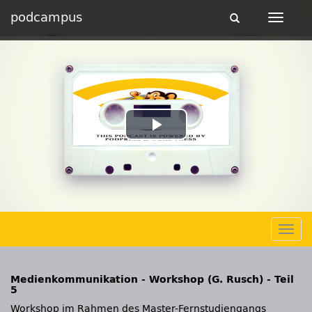
podcampus
Toggle
Toggle
navigation
navigat
Play
Video
Togg
navig
Medienkommunikation - Workshop (G. Rusch) - Teil
5
Workshop im Rahmen des Master-Fernstudiengangs