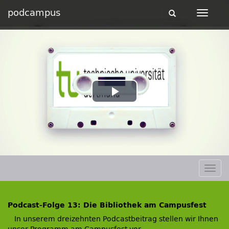
podcampus
Toggle
Toggle
navigation
navigat
Play
Video
Togg
navig
Podcast-Folge 13: Die Bibliothek am Campusfest
In unserem dreizehnten Podcastbeitrag stellen wir Ihnen