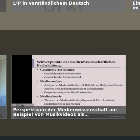
L²P in verständlichem Deutsch
Ei
im
Perspektiven der Medienwissenschaft am
Beispiel von Musikvideos als
Forschungsgegenstand