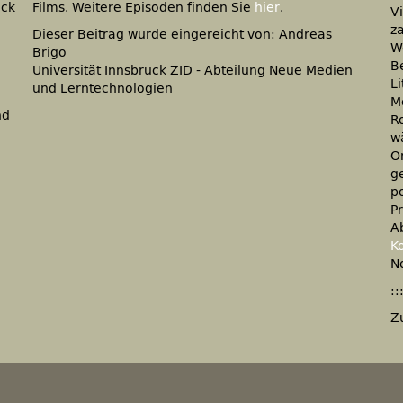
uck
Films. Weitere Episoden finden Sie
hier
.
V
z
Dieser Beitrag wurde eingereicht von: Andreas
W
Brigo
Be
Universität Innsbruck ZID - Abteilung Neue Medien
L
und Lerntechnologien
Me
nd
R
w
O
g
p
P
A
K
N
::
Z