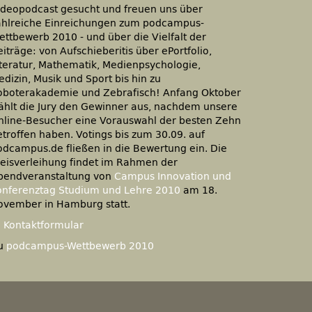
ideopodcast gesucht und freuen uns über
ahlreiche Einreichungen zum podcampus-
ettbewerb 2010 - und über die Vielfalt der
iträge: von Aufschieberitis über ePortfolio,
iteratur, Mathematik, Medienpsychologie,
dizin, Musik und Sport bis hin zu
oboterakademie und Zebrafisch! Anfang Oktober
ählt die Jury den Gewinner aus, nachdem unsere
nline-Besucher eine Vorauswahl der besten Zehn
etroffen haben. Votings bis zum 30.09. auf
odcampus.de fließen in die Bewertung ein. Die
reisverleihung findet im Rahmen der
bendveranstaltung von
Campus Innovation und
onferenztag Studium und Lehre 2010
am 18.
ovember in Hamburg statt.
:
Kontaktformular
u
podcampus-Wettbewerb 2010