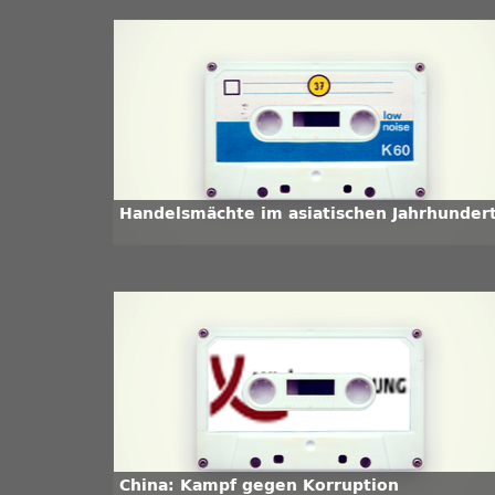
Handelsmächte im asiatischen Jahrhunder
China: Kampf gegen Korruption