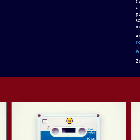
Co
»
p
s
m
A
K
P
Z