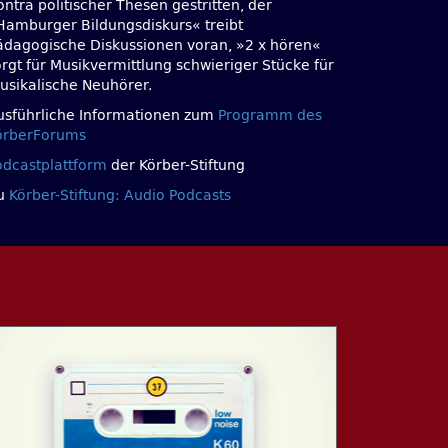
ntra politischer Thesen gestritten, der
Hamburger Bildungsdiskurs« treibt
ädagogische Diskussionen voran, »2 x hören«
orgt für Musikvermittlung schwieriger Stücke für
usikalische Neuhörer.
usführliche Informationen zum
Programm des
örberForums
odcastplattform
der Körber-Stiftung
u
Körber-Stiftung: Audio Podcasts