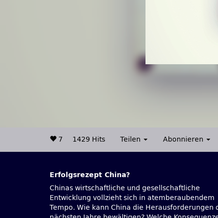
7
1429 Hits
Teilen
Abonnieren
Erfolgsrezept China?
Chinas wirtschaftliche und gesellschaftliche
Editor-at-Large, DIE ZEIT, am 24. Januar 2011 mit
Entwicklung vollzieht sich in atemberaubendem
Wei-Wei Zhang, chinesischer Politikwissenschaftler
Tempo. Wie kann China die Herausforderungen 
und ehemaliger Dolmetscher von Deng Xiaopi
nächsten Jahre bewältigen? Welche Konsequenz
Die Veranstaltung fand in englischer und deutsch