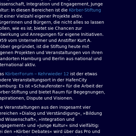
issenschaft, Integration und Engagement, Junge
ltur: In diesen Bereichen ist die
Körber-Stiftung
t einer Vielzahl eigener Projekte aktiv.
ürgerinnen und Bürgern, die nicht alles so lassen
llen, wie es ist, bietet sie Chancen zur
itwirkung und Anregungen für eigene Initiativen.
959 vom Unternehmer und Anstifter Kurt A.
öber gegründet, ist die Stiftung heute mit
igenen Projekten und Veranstaltungen von ihren
tandorten Hamburg und Berlin aus national und
ternational aktiv.
as
KörberForum – Kehrwieder 12
ist der etwas
ndere Veranstaltungsort in der HafenCity
amburg: Es ist »Schaufenster« für die Arbeit der
örber-Stiftung und bietet Raum für Begegnungen,
nspirationen, Dispute und Visionen.
ie Veranstaltungen aus den insgesamt vier
ereichen »Dialog und Verständigung«, »Bildung
nd Wissenschaft«, »Integration und
ngagement« und »Junge Kultur« sind vielfältig:
ei den »Körber Debates« wird über das Pro und