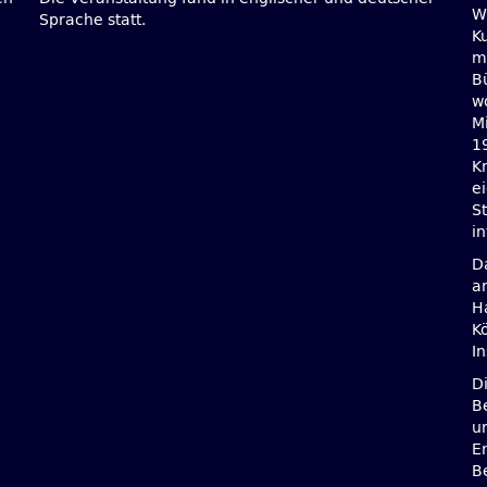
W
Sprache statt.
Ku
mi
B
wo
M
1
Kr
e
S
in
D
a
H
K
I
D
B
u
E
B