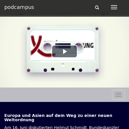
podcampus
Toggle
Toggle
navigation
navigat
Play
Video
Togg
navig
Europa und Asien auf dem Weg zu einer neuen
Weltordnung
Am 16. Juni diskutierten Helmut Schmidt, Bundeskanzler