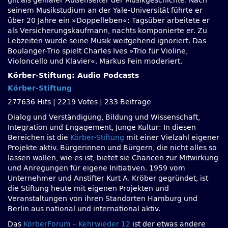
gilt als genialer Außenseiter der Musikgeschichte. Nach
seinem Musikstudium an der Yale-Universität führte er
über 20 Jahre ein »Doppelleben«: Tagsüber arbeitete er
als Versicherungskaufmann, nachts komponierte er. Zu
Lebzeiten wurde seine Musik weitgehend ignoriert. Das
Boulanger-Trio spielt Charles Ives »Trio für Violine,
Violoncello und Klavier«. Markus Fein moderiert.
Körber-Stiftung: Audio Podcasts
Körber-Stiftung
277636 Hits
|
2219 Votes
|
233 Beiträge
Dialog und Verständigung, Bildung und Wissenschaft,
Integration und Engagement, Junge Kultur: In diesen
Bereichen ist die
Körber-Stiftung
mit einer Vielzahl eigener
Projekte aktiv. Bürgerinnen und Bürgern, die nicht alles so
lassen wollen, wie es ist, bietet sie Chancen zur Mitwirkung
und Anregungen für eigene Initiativen. 1959 vom
Unternehmer und Anstifter Kurt A. Kröber gegründet, ist
die Stiftung heute mit eigenen Projekten und
Veranstaltungen von ihren Standorten Hamburg und
Berlin aus national und international aktiv.
Das
KörberForum – Kehrwieder 12
ist der etwas andere