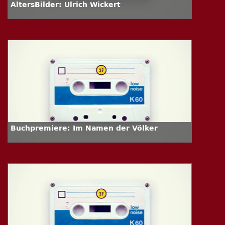
AltersBilder: Ulrich Wickert
Buchpremiere: Im Namen der Völker