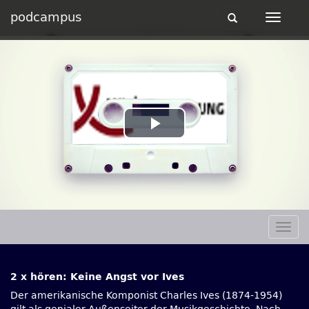
podcampus
Toggle
Toggle
navigation
navigat
Play
Video
Togg
navig
2 x hören: Keine Angst vor Ives
Der amerikanische Komponist Charles Ives (1874-1954)