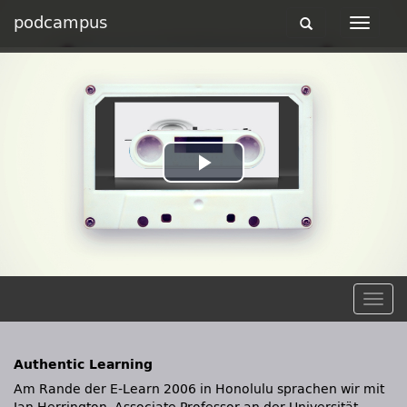
podcampus
Toggle
Toggle
navigation
navigat
Play
Video
Togg
navig
Authentic Learning
Am Rande der E-Learn 2006 in Honolulu sprachen wir mit