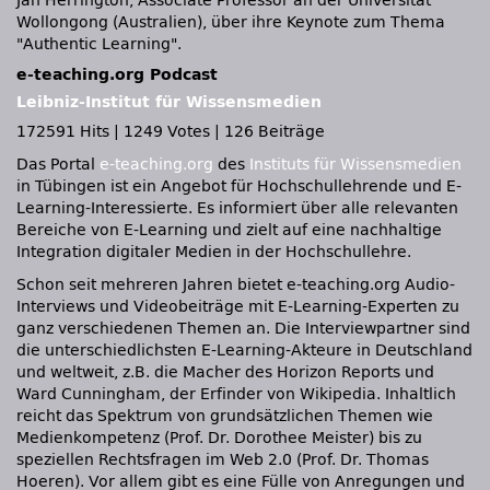
Jan Herrington, Associate Professor an der Universität
Wollongong (Australien), über ihre Keynote zum Thema
Authentic Learning
.
e-teaching.org Podcast
Leibniz-Institut für Wissensmedien
172591 Hits
|
1249 Votes
|
126 Beiträge
Das Portal
e-teaching.org
des
Instituts für Wissensmedien
in Tübingen ist ein Angebot für Hochschullehrende und E-
Learning-Interessierte. Es informiert über alle relevanten
Bereiche von E-Learning und zielt auf eine nachhaltige
Integration digitaler Medien in der Hochschullehre.
Schon seit mehreren Jahren bietet e-teaching.org Audio-
Interviews und Videobeiträge mit E-Learning-Experten zu
ganz verschiedenen Themen an. Die Interviewpartner sind
die unterschiedlichsten E-Learning-Akteure in Deutschland
und weltweit, z.B. die Macher des Horizon Reports und
Ward Cunningham, der Erfinder von Wikipedia. Inhaltlich
reicht das Spektrum von grundsätzlichen Themen wie
Medienkompetenz (Prof. Dr. Dorothee Meister) bis zu
speziellen Rechtsfragen im Web 2.0 (Prof. Dr. Thomas
Hoeren). Vor allem gibt es eine Fülle von Anregungen und