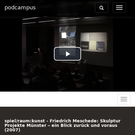
podcampus
Toggle
Toggle
navigation
navigat
Play
Video
Togg
navig
spiel/raum:kunst - Friedrich Meschede: Skulptur
Projekte Münster – ein Blick zurück und voraus
(2007)