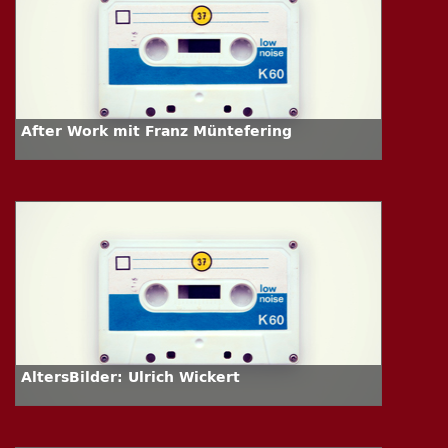
After Work mit Franz Müntefering
AltersBilder: Ulrich Wickert