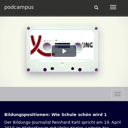
podcampus
Toggle
Toggle
navigation
navigat
Play
Video
Togg
navig
Bildungspositionen: Wie Schule schön wird 1
Der Bildungs-Journalist Reinhard Kahl spricht am 19. April