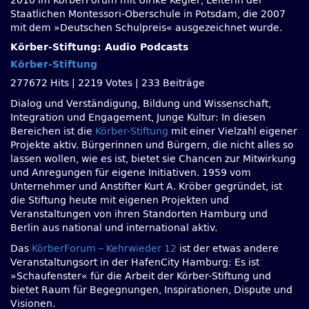
2010 im KörberForum mit Ulrike Kegler, Leiterin der
Staatlichen Montessori-Oberschule in Potsdam, die 2007
mit dem »Deutschen Schulpreis« ausgezeichnet wurde.
Körber-Stiftung: Audio Podcasts
Körber-Stiftung
277672 Hits
|
2219 Votes
|
233 Beiträge
Dialog und Verständigung, Bildung und Wissenschaft,
Integration und Engagement, Junge Kultur: In diesen
Bereichen ist die
Körber-Stiftung
mit einer Vielzahl eigener
Projekte aktiv. Bürgerinnen und Bürgern, die nicht alles so
lassen wollen, wie es ist, bietet sie Chancen zur Mitwirkung
und Anregungen für eigene Initiativen. 1959 vom
Unternehmer und Anstifter Kurt A. Kröber gegründet, ist
die Stiftung heute mit eigenen Projekten und
Veranstaltungen von ihren Standorten Hamburg und
Berlin aus national und international aktiv.
Das
KörberForum – Kehrwieder 12
ist der etwas andere
Veranstaltungsort in der HafenCity Hamburg: Es ist
»Schaufenster« für die Arbeit der Körber-Stiftung und
bietet Raum für Begegnungen, Inspirationen, Dispute und
Visionen.