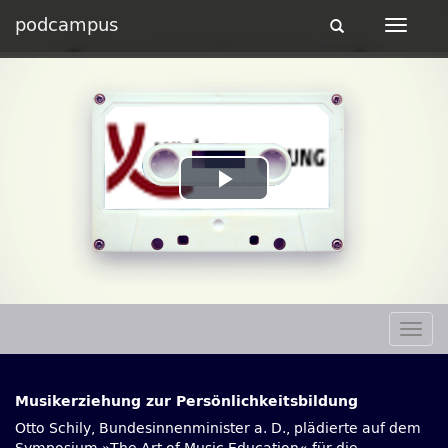
podcampus
Toggle
Toggle
navigation
navigat
Play
Video
Togg
navig
Musikerziehung zur Persönlichkeitsbildung
Otto Schily, Bundesinnenminister a. D., plädierte auf dem