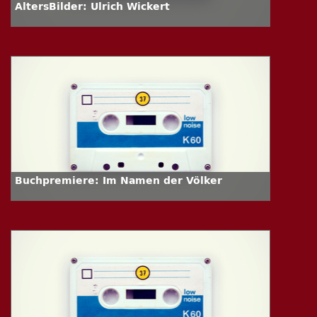
AltersBilder: Ulrich Wickert
Buchpremiere: Im Namen der Völker