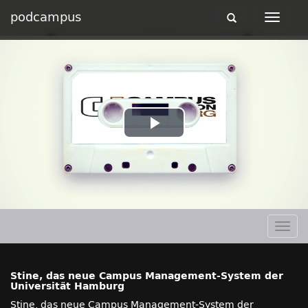
podcampus
Toggle
Toggle
navigation
navigat
Play
Video
Togg
navig
Stine, das neue Campus Management-System der
Universität Hamburg
Stine, das neue Campus Management-System der