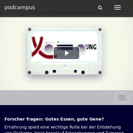
podcampus
Toggle
Toggle
navigation
navigat
Play
Video
Togg
navig
Forscher fragen: Gutes Essen, gute Gene?
Ernährung spielt eine wichtige Rolle bei der Entstehung