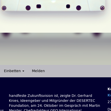
Einbetten
Melden
K
K
2
D
us
Meister, Chefredakteur GEO International.