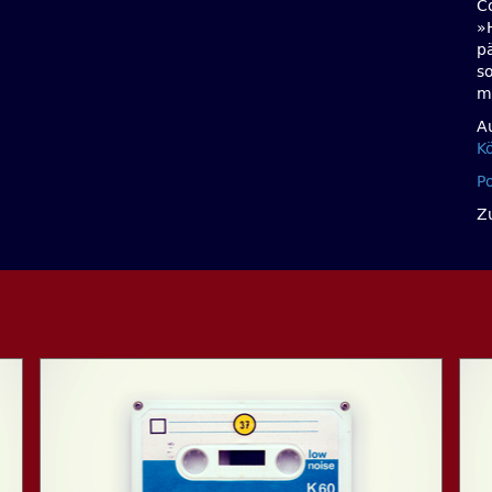
Co
»
p
s
m
A
K
P
Z