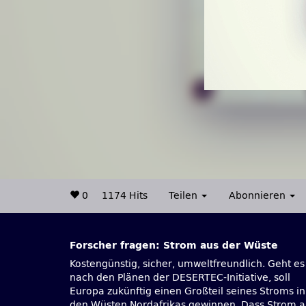
0
1174 Hits
Teilen
Abonnieren
Forscher fragen: Strom aus der Wüste
Kostengünstig, sicher, umweltfreundlich. Geht es
handfeste Zukunftsvision ist, zeigte Dr. Gerhard
nach den Plänen der DESERTEC-Initiative, soll
Knies, Ideengeber und Mitgründer der DESERTEC
Europa zukünftig einen Großteil seines Stroms in
Foundation, am 24. Oktober im Gespräch mit Martin
den Wüsten Nordafrikas gewinnen. Dass Strom a