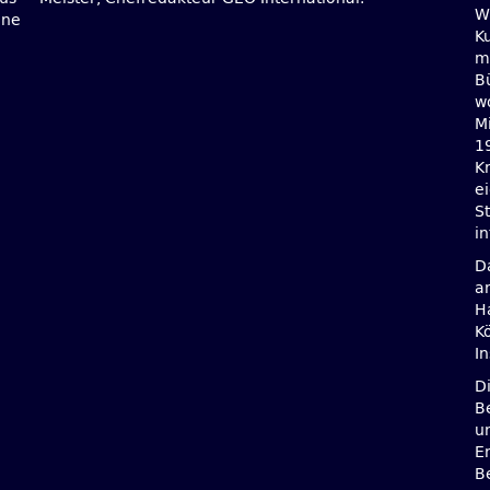
W
ine
Ku
mi
B
wo
M
1
Kr
e
S
in
D
a
H
K
I
D
B
u
E
B