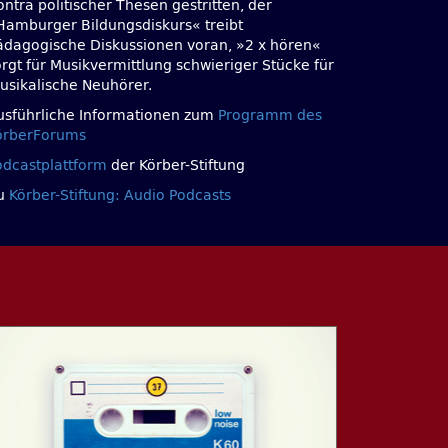
ntra politischer Thesen gestritten, der
Hamburger Bildungsdiskurs« treibt
ädagogische Diskussionen voran, »2 x hören«
orgt für Musikvermittlung schwieriger Stücke für
usikalische Neuhörer.
usführliche Informationen zum
Programm des
örberForums
odcastplattform
der Körber-Stiftung
u
Körber-Stiftung: Audio Podcasts