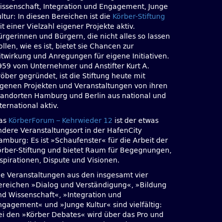
issenschaft, Integration und Engagement, Junge
ltur: In diesen Bereichen ist die
Körber-Stiftung
t einer Vielzahl eigener Projekte aktiv.
ürgerinnen und Bürgern, die nicht alles so lassen
llen, wie es ist, bietet sie Chancen zur
itwirkung und Anregungen für eigene Initiativen.
959 vom Unternehmer und Anstifter Kurt A.
öber gegründet, ist die Stiftung heute mit
igenen Projekten und Veranstaltungen von ihren
tandorten Hamburg und Berlin aus national und
ternational aktiv.
as
KörberForum – Kehrwieder 12
ist der etwas
ndere Veranstaltungsort in der HafenCity
amburg: Es ist »Schaufenster« für die Arbeit der
örber-Stiftung und bietet Raum für Begegnungen,
nspirationen, Dispute und Visionen.
ie Veranstaltungen aus den insgesamt vier
ereichen »Dialog und Verständigung«, »Bildung
nd Wissenschaft«, »Integration und
ngagement« und »Junge Kultur« sind vielfältig:
ei den »Körber Debates« wird über das Pro und