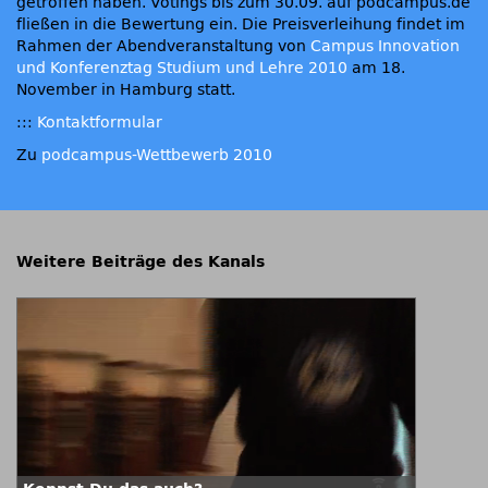
getroffen haben. Votings bis zum 30.09. auf podcampus.de
fließen in die Bewertung ein. Die Preisverleihung findet im
Rahmen der Abendveranstaltung von
Campus Innovation
und Konferenztag Studium und Lehre 2010
am 18.
November in Hamburg statt.
:::
Kontaktformular
Zu
podcampus-Wettbewerb 2010
Weitere Beiträge des Kanals