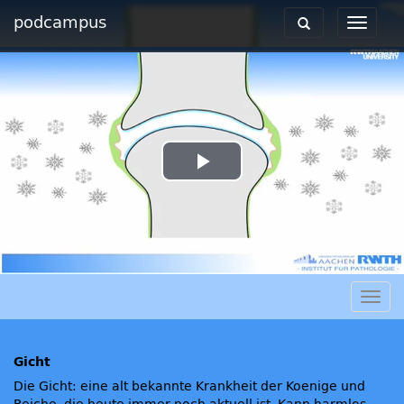
podcampus
Toggle
Toggle
navigation
navigat
Play
Video
Togg
navig
Gicht
Die Gicht: eine alt bekannte Krankheit der Koenige und