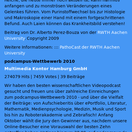
Reiche, die heute immer noch aktuell ist. Kann harmlos
anfangen und zu monströsen Veränderungen eines
Gelenkes führen. Vom Purinstoffwechsel bis zur Histologie
und Makroskopie einer Hand mit einem fortgeschrittenen
Befund. Auch Laien können das Krankheitsbild verstehen!
Beitrag von Dr. Alberto Perez-Bouza von der
RWTH Aachen
University
. Copyright 2009
Weitere Informationen: :::
PathoCast der RWTH Aachen
University
podcampus-Wettbewerb 2010
Multimedia Kontor Hamburg GmbH
274079 Hits
|
7459 Votes
|
39 Beiträge
Wir haben den besten wissenschaftlichen Videopodcast
gesucht und freuen uns über zahlreiche Einreichungen
zum podcampus-Wettbewerb 2010 - und über die Vielfalt
der Beiträge: von Aufschieberitis über ePortfolio, Literatur,
Mathematik, Medienpsychologie, Medizin, Musik und Sport
bis hin zu Roboterakademie und Zebrafisch! Anfang
Oktober wählt die Jury den Gewinner aus, nachdem unsere
Online-Besucher eine Vorauswahl der besten Zehn