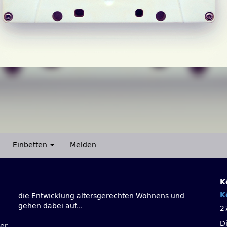
Einbetten
Melden
K
K
gehen dabei auf...
2
D
ber