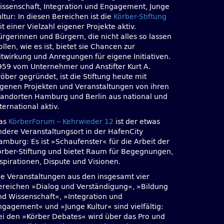
issenschaft, Integration und Engagement, Junge
ltur: In diesen Bereichen ist die
Körber-Stiftung
t einer Vielzahl eigener Projekte aktiv.
ürgerinnen und Bürgern, die nicht alles so lassen
llen, wie es ist, bietet sie Chancen zur
itwirkung und Anregungen für eigene Initiativen.
959 vom Unternehmer und Anstifter Kurt A.
öber gegründet, ist die Stiftung heute mit
igenen Projekten und Veranstaltungen von ihren
tandorten Hamburg und Berlin aus national und
ternational aktiv.
as
KörberForum – Kehrwieder 12
ist der etwas
ndere Veranstaltungsort in der HafenCity
amburg: Es ist »Schaufenster« für die Arbeit der
örber-Stiftung und bietet Raum für Begegnungen,
nspirationen, Dispute und Visionen.
ie Veranstaltungen aus den insgesamt vier
ereichen »Dialog und Verständigung«, »Bildung
nd Wissenschaft«, »Integration und
ngagement« und »Junge Kultur« sind vielfältig:
ei den »Körber Debates« wird über das Pro und