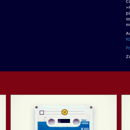
Co
»
p
s
m
A
K
P
Z