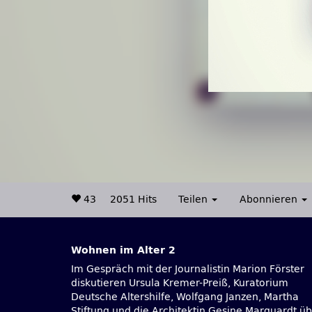
43
2051 Hits
Teilen
Abonnieren
Wohnen im Alter 2
Im Gespräch mit der Journalistin Marion Förster
die Entwicklung altersgerechten Wohnens und
diskutieren Ursula Kremer-Preiß, Kuratorium
Deutsche Altershilfe, Wolfgang Janzen, Martha
Stiftung und die Architektin Gesine Marquardt ü