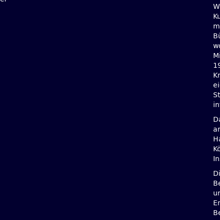
W
Ku
mi
B
wo
M
1
Kr
e
S
in
D
a
H
K
I
D
B
u
E
B