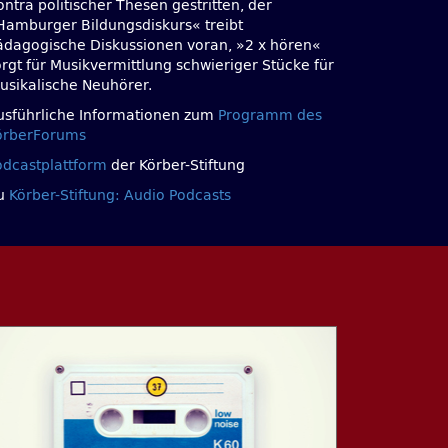
ntra politischer Thesen gestritten, der
Hamburger Bildungsdiskurs« treibt
ädagogische Diskussionen voran, »2 x hören«
orgt für Musikvermittlung schwieriger Stücke für
usikalische Neuhörer.
usführliche Informationen zum
Programm des
örberForums
odcastplattform
der Körber-Stiftung
u
Körber-Stiftung: Audio Podcasts