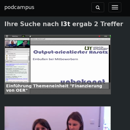
podcampus
Toggle
Toggle
navigation
navigat
Ihre Suche nach
l3t
ergab 2 Treffer
Einführung Themeneinheit "Finanzierung
von OER"