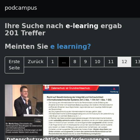
podcampus
Ihre Suche nach
e-learing
ergab
201 Treffer
Meinten Sie
e learning?
Erste
Zurück
1
...
8
9
10
11
12
1
Seite
Datenschutzrechtliche Anforderungen an