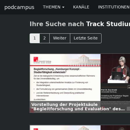
podcampus
THEMEN
KANÄLE
INSTITUTIONEN
Ihre Suche nach
Track Studi
1
2
Weiter
Letzte Seite
Vorstellung der Projektsäule
"Begleitforschung und Evaluation" des
Universitätskollegs