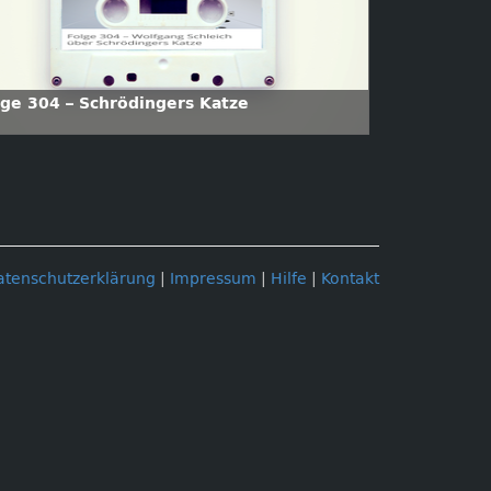
lge 304 – Schrödingers Katze
atenschutzerklärung
|
Impressum
|
Hilfe
|
Kontakt