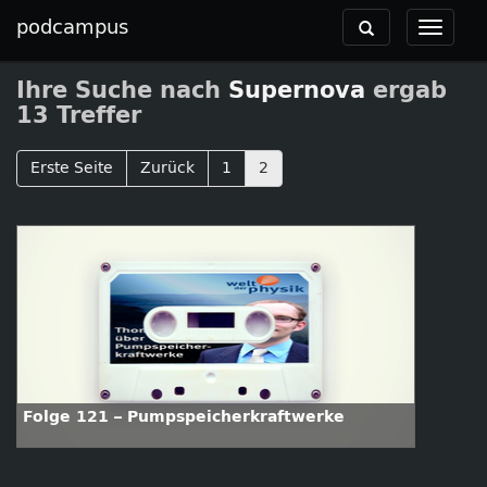
podcampus
Toggle
Toggle
navigation
navigat
Ihre Suche nach
Supernova
ergab
13 Treffer
Erste Seite
Zurück
1
2
Folge 121 – Pumpspeicherkraftwerke