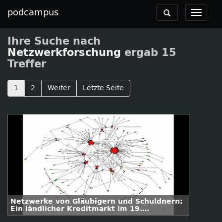
podcampus
Toggle
Toggle
navigation
navigat
Ihre Suche nach
Netzwerkforschung
ergab 15
Treffer
1
2
Weiter
Letzte Seite
Netzwerke von Gläubigern und Schuldnern:
Ein ländlicher Kreditmarkt im 19.
Jahrhundert.