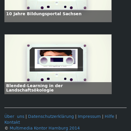
10 Jahre Bildungsportal Sachsen
Blended-Learning in der
Landschaftsökologie
Über uns
|
Datenschutzerklärung
|
Impressum
|
Hilfe
|
Kontakt
©
Multimedia Kontor Hamburg 2014