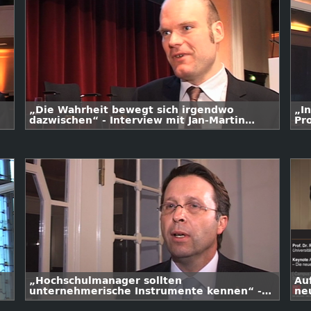
„Die Wahrheit bewegt sich irgendwo
„I
dazwischen“ - Interview mit Jan-Martin
Pro
Wiarda
„Hochschulmanager sollten
Au
unternehmerische Instrumente kennen“ -
ne
Interview mit Peter Hauptmann