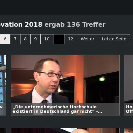
vation 2018
ergab 136 Treffer
6
7
8
9
10
...
12
Weiter
Letzte Seite
ew
„Die unternehmerische Hochschule
Ho
existiert in Deutschland gar nicht“ -
Off
Interview mit Prof. Dr. Stefan Kühl
Si