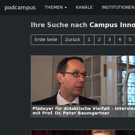
podcampus
THEMEN
KANÄLE
INSTITUTIONEN
Ihre Suche nach
Campus Inno
Erste Seite
Zurück
1
2
3
4
5
Plädoyer für didaktische Vielfalt - Intervi
mit Prof. Dr. Peter Baumgartner