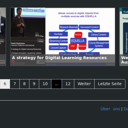
A strategy for Digital Learning Resources
We
Au
Ma
pr
6
7
8
9
10
...
12
Weiter
Letzte Seite
Über uns
|
D